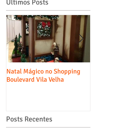
Ultimos Posts
Natal Mágico no Shopping
Entrevista - Diá
Boulevard Vila Velha
Comércio, Indús
Serviços
Posts Recentes