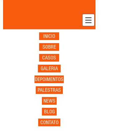
INICIO
SOBRE
CASOS
GALERIA
DEPOIMENTOS
PALESTRAS
NEWS
BLOG
CONTATO
Organização &
Cenografia para Eventos