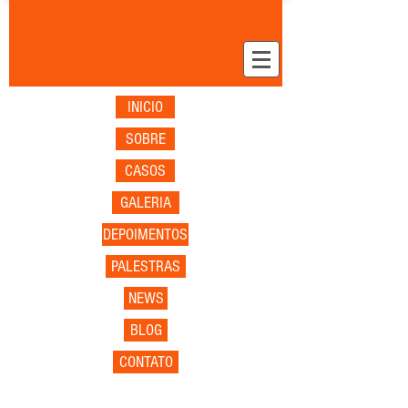
INICIO
SOBRE
CASOS
GALERIA
DEPOIMENTOS
PALESTRAS
NEWS
BLOG
CONTATO
Organização &
Cenografia para Eventos