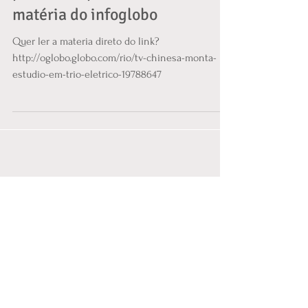
produzido pela Work Out vira
matéria do infoglobo
Quer ler a materia direto do link?
http://oglobo.globo.com/rio/tv-chinesa-monta-
estudio-em-trio-eletrico-19788647