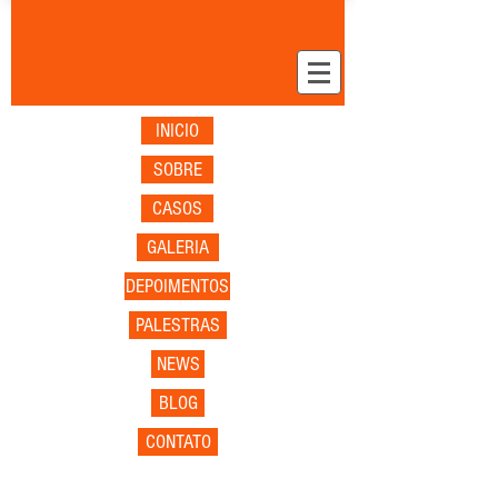
INICIO
SOBRE
CASOS
GALERIA
DEPOIMENTOS
PALESTRAS
NEWS
BLOG
CONTATO
Organização &
Cenografia para Eventos