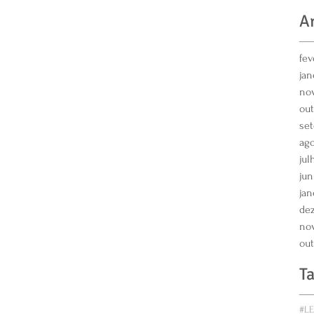
A
fev
jan
no
out
se
ago
jul
jun
jan
de
no
out
T
#L