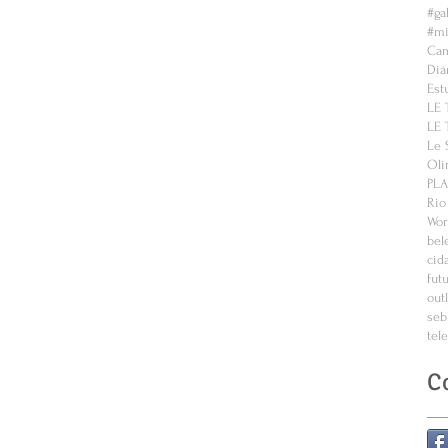
#ga
#mi
Cam
Diá
Est
LE 
LE 
Le 
Oli
PL
Rio
Wor
bel
cid
fut
out
seb
tel
C