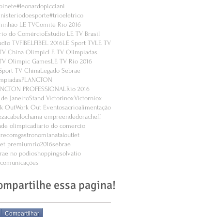
binete
#leonardopicciani
nisteriodoesporte
#trioeletrico
inhão LE TV
Comitê Rio 2016
rio do Comércio
Estudio LE TV Brasil
udio TV
FIBEL
FIBEL 2016
LE Sport TV
LE TV
TV China Olimpic
LE TV Olimpiadas
TV Olimpic Games
LE TV Rio 2016
Sport TV China
Legado Sebrae
mpiadas
PLANCTON
ANCTON PROFESSIONAL
Rio 2016
 de Janeiro
Stand Victorinox
Victorniox
k Out
Work Out Eventos
acrio
alimentação
eza
cabelo
chama empreendedora
cheff
ade olimpica
diario do comercio
urecom
gastronomia
natal
outlet
let premium
rio2016
sebrae
rae no podio
shopping
solvatio
ecomunicações
ompartilhe essa pagina!
Compartilhar