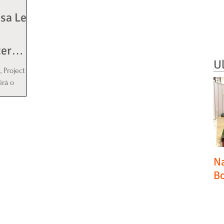
esa Le
zer
U
 Project
irá o
 das...
Na
Bo