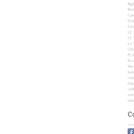
#ga
#mi
Cam
Diá
Est
LE 
LE 
Le 
Oli
PL
Rio
Wor
bel
cid
fut
out
seb
tel
C