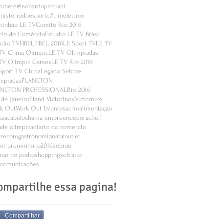
binete
#leonardopicciani
nisteriodoesporte
#trioeletrico
inhão LE TV
Comitê Rio 2016
rio do Comércio
Estudio LE TV Brasil
udio TV
FIBEL
FIBEL 2016
LE Sport TV
LE TV
TV China Olimpic
LE TV Olimpiadas
TV Olimpic Games
LE TV Rio 2016
Sport TV China
Legado Sebrae
mpiadas
PLANCTON
ANCTON PROFESSIONAL
Rio 2016
 de Janeiro
Stand Victorinox
Victorniox
k Out
Work Out Eventos
acrio
alimentação
eza
cabelo
chama empreendedora
cheff
ade olimpica
diario do comercio
urecom
gastronomia
natal
outlet
let premium
rio2016
sebrae
rae no podio
shopping
solvatio
ecomunicações
ompartilhe essa pagina!
Compartilhar