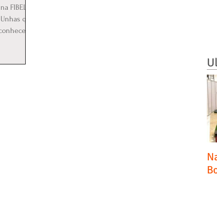
na FIBEL
o Unhas que
conhece, é
U
Na
Bo