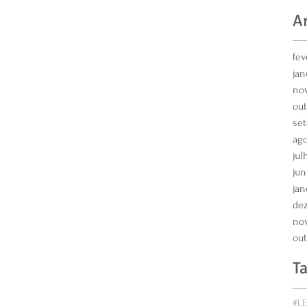
A
fev
jan
no
out
se
ago
jul
jun
jan
de
no
out
T
#L