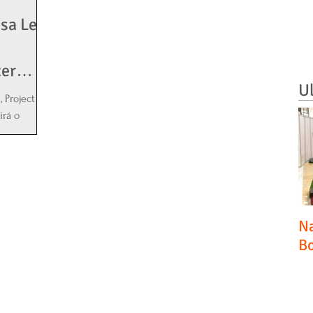
esa Le
zer
U
 Project
irá o
 das...
Na
Bo