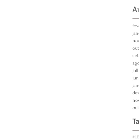
A
fev
jan
no
out
se
ago
jul
jun
jan
de
no
out
T
#L