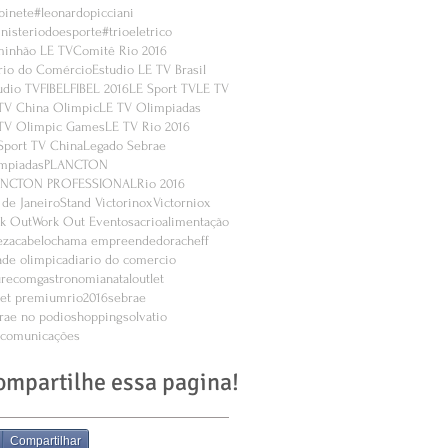
binete
#leonardopicciani
nisteriodoesporte
#trioeletrico
inhão LE TV
Comitê Rio 2016
rio do Comércio
Estudio LE TV Brasil
udio TV
FIBEL
FIBEL 2016
LE Sport TV
LE TV
TV China Olimpic
LE TV Olimpiadas
TV Olimpic Games
LE TV Rio 2016
Sport TV China
Legado Sebrae
mpiadas
PLANCTON
ANCTON PROFESSIONAL
Rio 2016
 de Janeiro
Stand Victorinox
Victorniox
k Out
Work Out Eventos
acrio
alimentação
eza
cabelo
chama empreendedora
cheff
ade olimpica
diario do comercio
urecom
gastronomia
natal
outlet
let premium
rio2016
sebrae
rae no podio
shopping
solvatio
ecomunicações
ompartilhe essa pagina!
Compartilhar