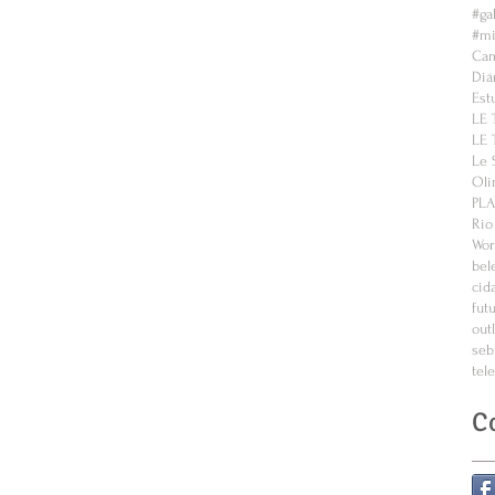
#ga
#mi
Cam
Diá
Est
LE 
LE 
Le 
Oli
PL
Rio
Wor
bel
cid
fut
out
seb
tel
C