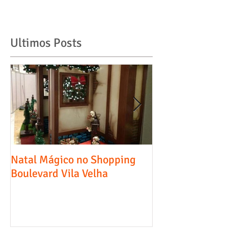
Ultimos Posts
Natal Mágico no Shopping
Entrevista - Diá
Boulevard Vila Velha
Comércio, Indús
Serviços