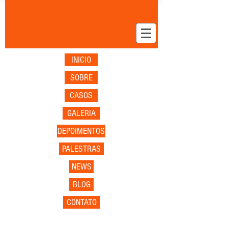
INICIO
SOBRE
CASOS
GALERIA
DEPOIMENTOS
PALESTRAS
NEWS
BLOG
CONTATO
Organização &
Cenografia para Eventos