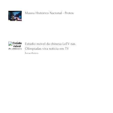
Museu Histórico Nacional - Protos
Estúdio móvel da chinesa LeTV nas
Olimpíadas vira notícia em TV
brasileira.
Archive
fevereiro de 2017
(2)
2 posts
janeiro de 2017
(1)
1 post
novembro de 2016
(3)
3 posts
outubro de 2016
(1)
1 post
setembro de 2016
(1)
1 post
agosto de 2016
(4)
4 posts