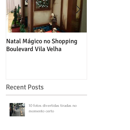
Natal Mágico no Shopping
Entrevista - Diá
Boulevard Vila Velha
Comércio, Indús
Serviços
Recent Posts
10 fotos divertidas tiradas no
momento certo